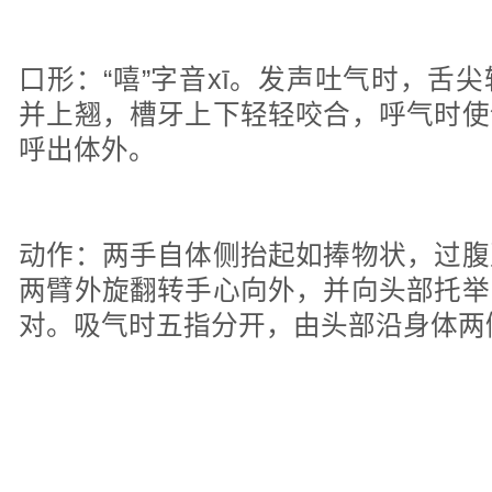
口形：“嘻”字音xī。发声吐气时，舌
并上翘，槽牙上下轻轻咬合，呼气时使
呼出体外。
动作：两手自体侧抬起如捧物状，过腹
两臂外旋翻转手心向外，并向头部托举
对。吸气时五指分开，由头部沿身体两