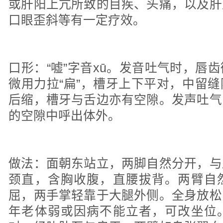
或肝阳上亢所致的目疾、头痛，以及肝
口眼歪斜等有一定疗效。
口形：“嘘”字音xū。发音吐气时，唇
微用力拉“扁”，槽牙上下平对，中留
后缩，槽牙与舌边亦有空隙。发声吐气
的空隙中呼出体外。
做法：面朝东站立，两脚自然分开，与
颈直，含胸收腹，直腰拔背。两臂自
屈，两手掌轻靠于大腿外侧。全身放松
年老体弱或因病不能立者，可改坐位