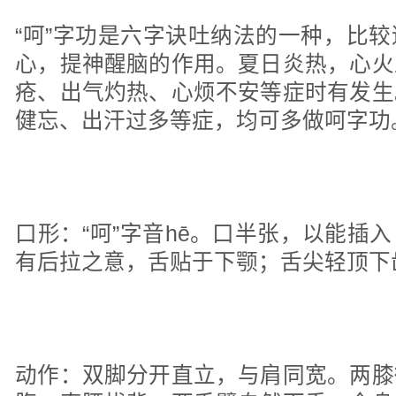
“呵”字功是六字诀吐纳法的一种，比
心，提神醒脑的作用。夏日炎热，心火
疮、出气灼热、心烦不安等症时有发生
健忘、出汗过多等症，均可多做呵字功
口形：“呵”字音hē。口半张，以能插
有后拉之意，舌贴于下颚；舌尖轻顶下
动作：双脚分开直立，与肩同宽。两膝