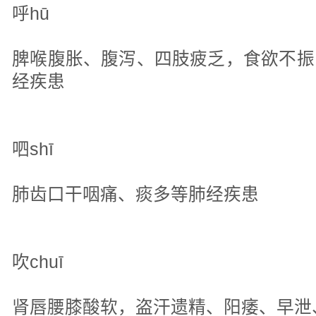
呼hū
脾喉腹胀、腹泻、四肢疲乏，食欲不振
经疾患
呬shī
肺齿口干咽痛、痰多等肺经疾患
吹chuī
肾唇腰膝酸软，盗汗遗精、阳痿、早泄