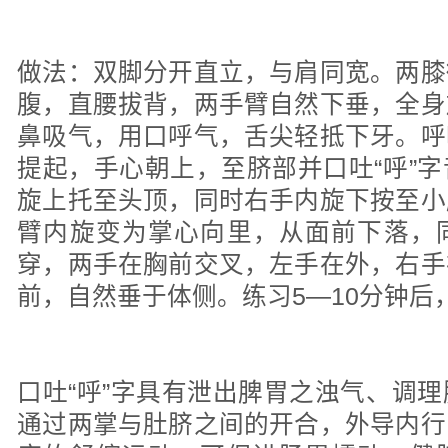
做法：双脚分开直立，与肩同宽。两膝
腹，直腰拔背，两手臂自然下垂，全身
鼻吸气，用口呼气，舌尖轻抵下牙。呼
提起，手心朝上，至脐部并口吐“呼”
旋上托至头顶，同时右手内旋下按至小
臂内旋变为掌心向里，从面前下落，
穿，两手在胸前交叉，左手在外，右手
前，自然垂于体侧。练习5—10分钟
口吐“呼”字具有泄出脾胃之浊气、调
通过两掌与肚脐之间的开合，外导内行