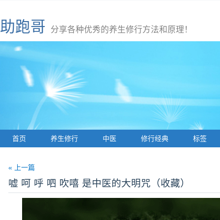
助跑哥
分享各种优秀的养生修行方法和原理！
首页
养生修行
中医
修行经典
标签
« 上一篇
嘘 呵 呼 呬 吹嘻 是中医的大明咒（收藏）