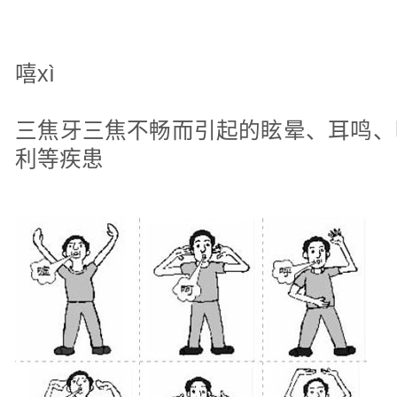
嘻xì
三焦牙三焦不畅而引起的眩晕、耳鸣、
利等疾患