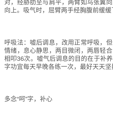
对，经胁肋至与肩平，两臂如鸟张翼向
向上。吸气时，屈臂两手经胸腹前缓缓
呼吸法：嘘后调息，改用正常呼吸，但
情绪，息心静思，两目微闭，两唇轻合
相叩36次。嘘气后调息的目的在于补
字功宜每天早晚各练一次，最好天天坚
多念“呵”字，补心