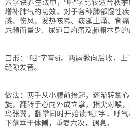
六字诀养生法中，“呬”字比较适合秋
增补肺气的功效，对于各种肺部慢性疾
感、伤风、发热咳嗽、痰涎上涌、背痛
尿频而量少、尿道口灼痛及肺腑本身的疾
口形：“呬”字音si。两唇微向后收，
缝隙发音。
做法：两手从小腹前抬起，逐渐转掌心
旋，翻转手心向外成立掌，指尖对喉，
鸟张翼。翻掌同时开始读“呬”字，呼
下落垂于体侧，重复六次，调息。