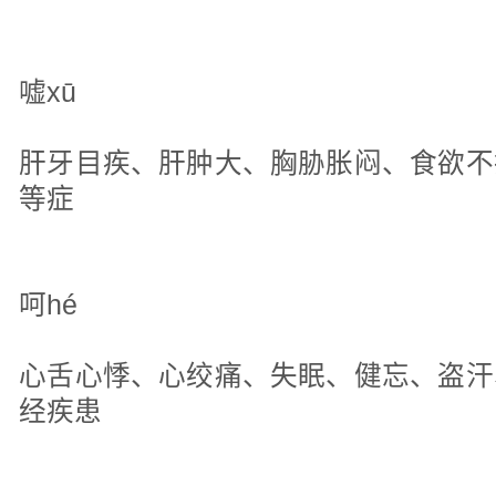
嘘xū
肝牙目疾、肝肿大、胸胁胀闷、食欲不
等症
呵hé
心舌心悸、心绞痛、失眠、健忘、盗汗
经疾患