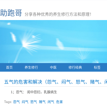
助跑哥
分享各种优秀的养生修行方法和原理！
首页
养生修行
中医
修行经典
标签
五气的危害和解决（怨气、闷气、怒气、赌气、闲
1；怨气： 闺中怨妇，乳腺病生
Tags:
怨气
闷气
怒气
赌气
闲气
危害