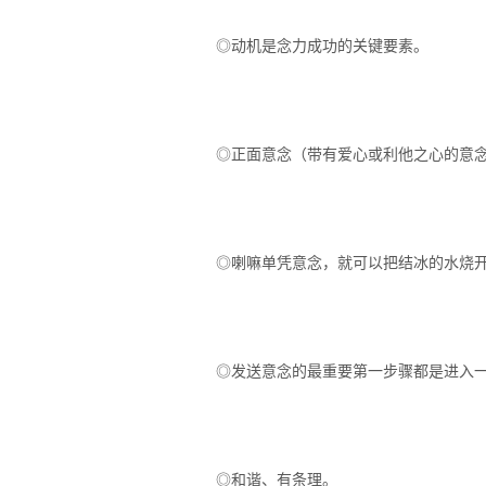
◎动机是念力成功的关键要素。
◎正面意念（带有爱心或利他之心的意
◎喇嘛单凭意念，就可以把结冰的水烧
◎发送意念的最重要第一步骤都是进入
◎和谐、有条理。