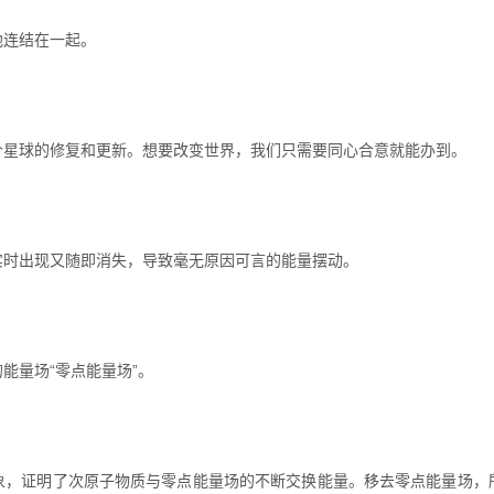
地连结在一起。
个星球的修复和更新。想要改变世界，我们只需要同心合意就能办到。
实时出现又随即消失，导致毫无原因可言的能量摆动。
能量场“零点能量场”。
象，证明了次原子物质与零点能量场的不断交换能量。移去零点能量场，