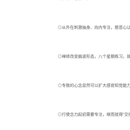
◎从外在刺激抽身、向内专注，慈悲心
◎禅修改变脑波形态，八个星期练习，就
◎专致的心念显然可以扩大感官知觉能
◎行使念力起初需要专注，继而就得“交