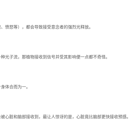
恨、愤怒等），都会导致接受意念者的强烈光释放。
一种光子流，那植物接收到信号并受其影响便一点都不奇怪。
个身体合而为一。
会被心脏和脑部接收到，最让人惊讶的是，心脏竟比脑部更快接收预感。