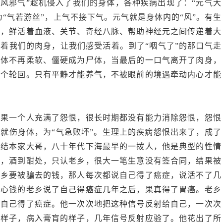
歪风邪气”趁机侵入了我们的身体，各种疾病出现了：“元气大
为“气若游丝”，上气不接下气。元气就是身体内的“风”。有生
拂，鲜活着血液、关节、奇经八脉、帮助神经元之间传递着大
着我们的肉身，让我们感受活着。到了“咽气了”的那口气走
身体不再柔软、僵硬成为尸体，当最后的一口气离开了肉身，
一个轮回。只有平静才能养气，不被眼前的境遇牵动内心才能
如果一个人充满了怨恨，很长时期都没有能力消除怨恨，怨恨
就伤身体，为“气急败坏”。生理上的疾病怨恨出来了，成了
情结本家大哥，八十年代下海最早的一拨人，他是典型的性情
时，酒到酣处，只认老乡，很大一笔生意没有签合同，结果被
老乡要被骗去的钱，那人每次都说自己得了癌症，说活不了几
昧心钱的老乡说了自己得癌症几年之后，果真得了胃癌。老乡
说自己得了癌症。他一次次地把这种信号反射给自己，一次次
怜样子，病入膏肓的样子，几年信号反射应验了。他花出了所