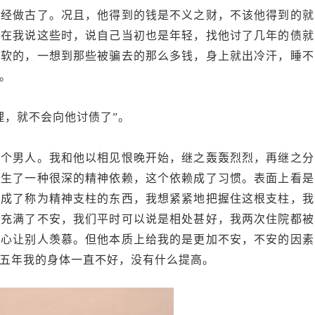
已经做古了。况且，他得到的钱是不义之财，不该他得到的就
哥在我说这些时，说自己当初也是年轻，找他讨了几年的债就
是软的，一想到那些被骗去的那么多钱，身上就出冷汗，睡不
。
理，就不会向他讨债了”。
一个男人。我和他以相见恨晚开始，继之轰轰烈烈，再继之分
产生了一种很深的精神依赖，这个依赖成了习惯。表面上看是
赖成了称为精神支柱的东西，我想紧紧地把握住这根支柱，我
心充满了不安，我们平时可以说是相处甚好，我两次住院都被
细心让别人羡慕。但他本质上给我的是更加不安，不安的因素
五年我的身体一直不好，没有什么提高。