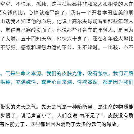
然空空、不快乐、孤独，这种孤独感并非和家人和相爱的人在
更有钱的比，心情就难平静了。我有一个开着本田佳美的朋
个电话我才知道他的心境。他说上高尔夫球场看到那些年轻人
车，觉得自己寒酸没面子。他说那些开名车的年轻人，是因为
发了大财。五十而知天命，他快六十岁了，还在和年轻人攀比
会不舒服，感慨和埋怨命运的不公，生不逢时，一比较，心不
耗。气是生命之本源。我们的皮肤光滑，没有皱纹，我们走路
如洪钟，充满磁性，或者心血来潮，性欲盎然，都是因为我们
中带来的先天之气。先天之气是一种暗能量，是生命的物质能
步慢了，说话声音小了，人们会说“气不足了”，皮肤没有质
有性能力了，这些都是因为消耗了太多的元气的缘故。