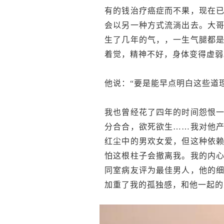
有的钱治疗癌症而不果，现在
会以另一种方式流淌出去。大
生了几年的气，，一生气腿都
着觉，精神不好，身体变得虚弱
他说：“要是能早点明白这些道
我也曾经花了四年的时间怨恨
分合合，欲死欲生……我对他
红尘中的男欢女爱，但这种依
怕这根柱子会撤离我。我的内
同室病友评为最佳男人，他的
加重了我的孤独感，和他一起的