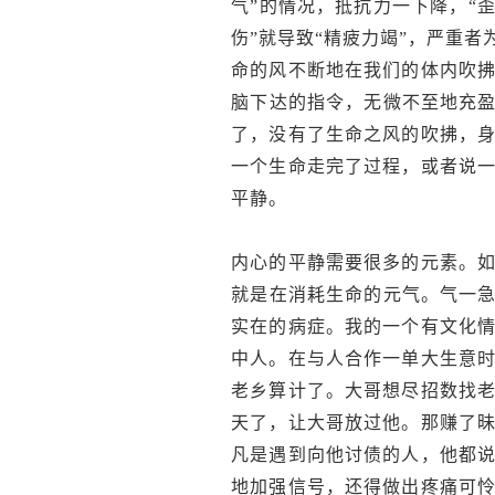
气”的情况，抵抗力一下降，“
伤”就导致“精疲力竭”，严重者
命的风不断地在我们的体内吹
脑下达的指令，无微不至地充盈
了，没有了生命之风的吹拂，
一个生命走完了过程，或者说
平静。
内心的平静需要很多的元素。
就是在消耗生命的元气。气一急
实在的病症。我的一个有文化
中人。在与人合作一单大生意
老乡算计了。大哥想尽招数找
天了，让大哥放过他。那赚了
凡是遇到向他讨债的人，他都
地加强信号，还得做出疼痛可