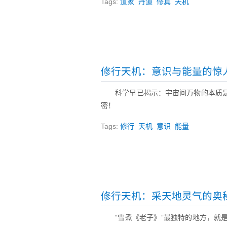
Tags:
道家
丹道
修真
天机
修行天机：意识与能量的惊
科学早已揭示：宇宙间万物的本质
密！
Tags:
修行
天机
意识
能量
修行天机：采天地灵气的奥
“雪煮《老子》”最独特的地方，