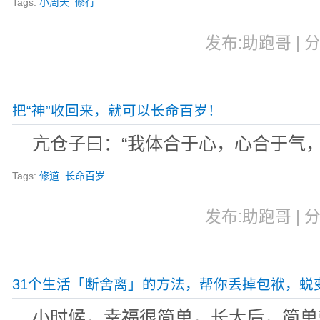
Tags:
小周天
修行
发布:助跑哥 | 分
把“神”收回来，就可以长命百岁！
亢仓子曰：“我体合于心，心合于气
Tags:
修道
长命百岁
发布:助跑哥 | 分
31个生活「断舍离」的方法，帮你丢掉包袱，蜕
小时候，幸福很简单，长大后，简单